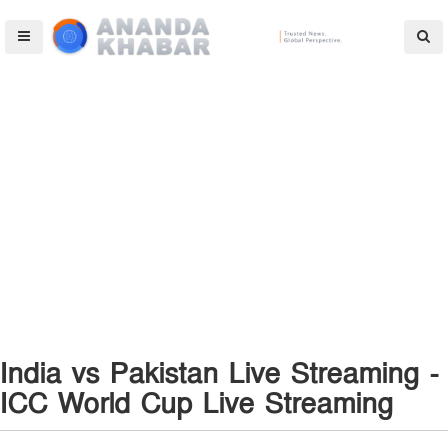
India vs Pakistan Live Streaming -
ICC World Cup Live Streaming