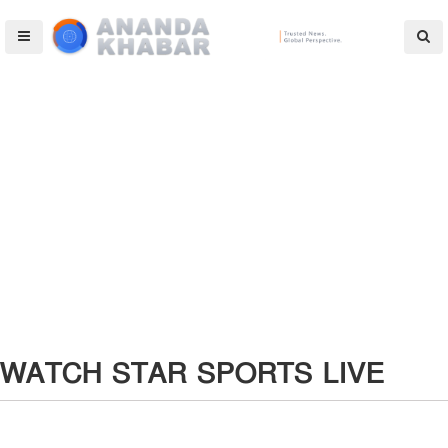
WATCH STAR SPORTS LIVE